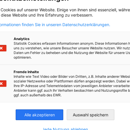
 Cookies auf unserer Website. Einige von ihnen sind essenziell, wäh
, diese Website und Ihre Erfahrung zu verbessern.
formationen finden Sie in unseren Datenschutzerklärungen.
Analytics
Statistik Cookies erfassen Informationen anonym. Diese Informationen 
en
en
 Xing teilen
Kopiere URL zum Clipboard
uns zu verstehen, wie unsere Besucher unsere Website nutzen. Wir nut
Daten um Fehler zu beheben und die Nutzung der Website für unsere Us
optimieren.
Fremde Inhalte
Inhalte wie Text Video oder Bilder von Dritten, z.B. Inhalte anderer Websi
e etwas Anderes?
sozialer Netzwerke oder Plattformen dürfen angezeigt werden. Dabei 
Ihre IP-Adresse und Telemetriedaten vom jeweiligen Anbieter verarbeite
ZUM
Anbieter kann ggf. auch Ihr Verhalten beobachten und Nutzungsprofile b
formationszentrum finden Sie aktuelle Neuigkeiten,
ggf. auch außerhalb des EWR.
eos, Podcasts...
irtschaft und Energie
Alle akzeptieren
Auswahl speichern
Industrie- und Handelskammer
Industrie- und Handelskammer
AHK.de
Germany Trade & In
Jede Nutzung ablehnen