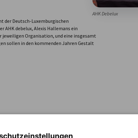
AHK Debelux
ent der Deutsch-Luxemburgischen
der AHK debelux, Alexis Hallemans ein
 jeweiligen Organisation, und eine insgesamt
gen sollen in den kommenden Jahren Gestalt
schutzeinstellungen