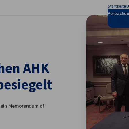
Startseite
Ü
stellungen schließen
Verpackun
chen AHK
besiegelt
I ein Memorandum of