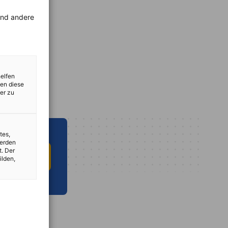
rend andere
helfen
zen diese
er zu
tes,
werden
t. Der
 INFO HUB
ilden,
vest