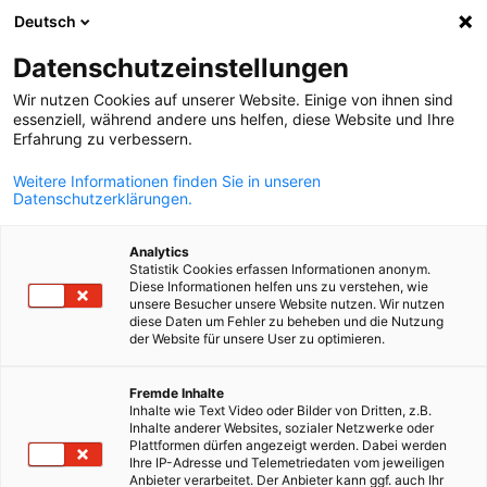
Deutsch
Suche öffnen
Navi
Ein
Datenschutzeinstellungen
Wir nutzen Cookies auf unserer Website. Einige von ihnen sind
Markteintritt
essenziell, während andere uns helfen, diese Website und Ihre
Erfahrung zu verbessern.
Weitere Informationen finden Sie in unseren
Wagen Sie den Markeintritt in Belgien oder Luxemburg!
Datenschutzerklärungen.
Oder wollen Sie Ihr Geschäft auf diesen Märkten
erweitern? AHK debelux unterstützt Sie dabei mit
Analytics
Statistik Cookies erfassen Informationen anonym.
Informationen und Dienstleistungen. Sprechen Sie uns
Diese Informationen helfen uns zu verstehen, wie
unsere Besucher unsere Website nutzen. Wir nutzen
an, um potentiellen Handels- bzw. Vertriebspartnern zu
diese Daten um Fehler zu beheben und die Nutzung
der Website für unsere User zu optimieren.
finden, Ihre Marktchancen zu analysieren oder
Geschäftsreisen nach Belgien und Luxemburg zu planen.
German
Fremde Inhalte
Inhalte wie Text Video oder Bilder von Dritten, z.B.
Inhalte anderer Websites, sozialer Netzwerke oder
Plattformen dürfen angezeigt werden. Dabei werden
Ihre IP-Adresse und Telemetriedaten vom jeweiligen
Anbieter verarbeitet. Der Anbieter kann ggf. auch Ihr