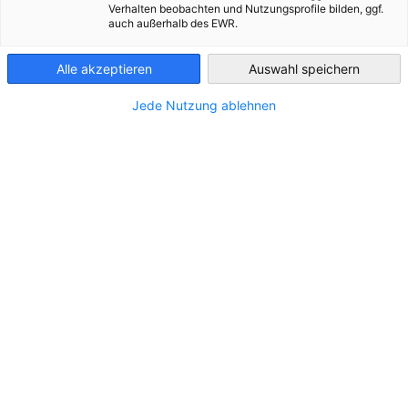
Verhalten beobachten und Nutzungsprofile bilden, ggf.
auch außerhalb des EWR.
Luxembourg
Alle akzeptieren
Auswahl speichern
Jede Nutzung ablehnen
Firmenrepräsentanz in Belgien
Sie benötigen eine Firmenadresse in Belgien? Unser Service
Firmenrepräsentanz bietet Ihnen viele Vorteile. Wählen Sie
eines unserer maßgeschneiderten Leistungspakete für eine
ständige Präsenz in Belgien.