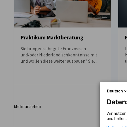
Praktikum Marktberatung
Sie bringen sehr gute Französisch
und/oder Niederländischkenntnisse mit
und wollen diese weiter ausbauen? Sie
u
interessieren sich für aktuelle
Entwicklungen am belgischen und
b
luxemburgischen Markt? Der
O
professionelle Umgang mit
Deutsch
internationalen Unternehmen ist für Sie
kein Problem? Dann ist ein Praktikum in
Daten
der Marktberatung der Deutsch-Belgisch-
Mehr ansehen
Meh
Luxemburgischen Handelskammer (AHK
Wir nutzen
debelux) genau das Richtige für Sie!
uns helfen