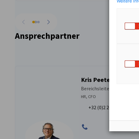
Weitere In
vorherige
nächste
Ansprechpartner
Kris Peeters
Bereichsleiter
HR, CFO
+32 (0)2 204 01 76