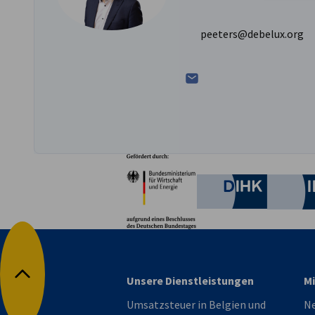
peeters@debelux.org
Partner
Bundesministerium für W
Deutsche 
Unsere Dienstleistungen
Mi
Nach oben
Umsatzsteuer in Belgien und
N