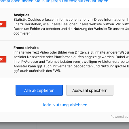
formationen finden Sie in unseren Datenschutzerklärungen.
Analytics
Statistik Cookies erfassen Informationen anonym. Diese Informationen 
uns zu verstehen, wie unsere Besucher unsere Website nutzen. Wir nut
Daten um Fehler zu beheben und die Nutzung der Website für unsere Us
optimieren.
Fremde Inhalte
Inhalte wie Text Video oder Bilder von Dritten, z.B. Inhalte anderer Websi
sozialer Netzwerke oder Plattformen dürfen angezeigt werden. Dabei 
Ihre IP-Adresse und Telemetriedaten vom jeweiligen Anbieter verarbeite
Anbieter kann ggf. auch Ihr Verhalten beobachten und Nutzungsprofile b
ggf. auch außerhalb des EWR.
Alle akzeptieren
Auswahl speichern
Jede Nutzung ablehnen
Powered by