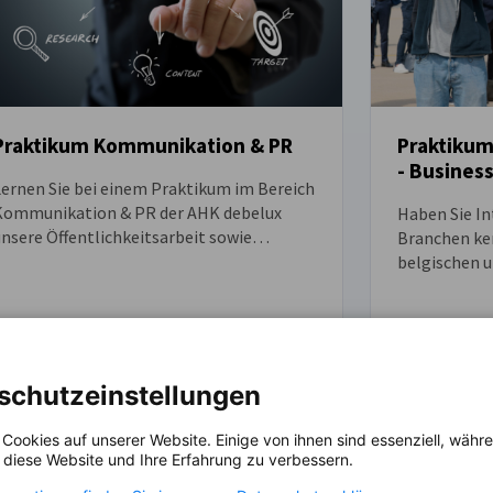
Praktikum
Praktikum Kommunikation & PR
- Busines
Lernen Sie bei einem Praktikum im Bereich
Kommunikation & PR der AHK debelux
Haben Sie In
nsere Öffentlichkeitsarbeit sowie
Branchen ke
Content Marketing kennen. Dabei
belgischen 
eschäftigen Sie sich sowohl mit den
Unternehme
nline- als auch Offline-Kanälen unserer
Möchten Sie 
Handelskammer.
sozialen Med
Schreibfähig
Dann lesen S
schutzeinstellungen
Praktikum in
r ansehen
Mehr ansehen
 Cookies auf unserer Website. Einige von ihnen sind essenziell, wäh
, diese Website und Ihre Erfahrung zu verbessern.