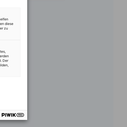
helfen
zen diese
er zu
tes,
werden
t. Der
ilden,