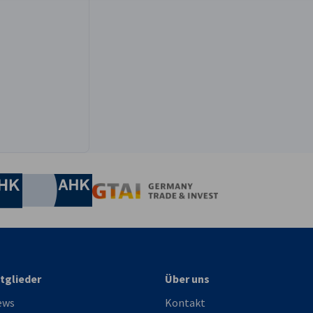
irtschaft und Energie
Industrie- und Handelskammer
Industrie- und Handelskammer
AHK.de
Germany Trade & In
tglieder
Über uns
ews
Kontakt