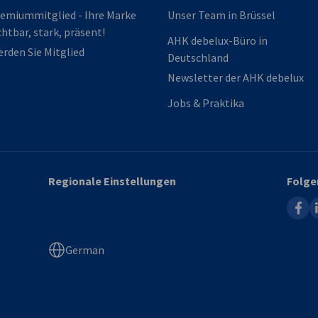
emiummitglied - Ihre Marke
Unser Team in Brüssel
chtbar, stark, präsent!
AHK debelux-Büro in
rden Sie Mitglied
Deutschland
Newsletter der AHK debelux
Jobs & Praktika
Regionale Einstellungen
Folge
faceb
l
German