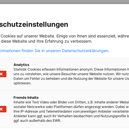
n deutschen Unternehmen einen umfassenden Service für die
. Beantragen Sie über uns Ihre Umsatzsteuernummer u.v.m
schutzeinstellungen
 Cookies auf unserer Website. Einige von ihnen sind essenziell, wäh
, diese Website und Ihre Erfahrung zu verbessern.
formationen finden Sie in unseren Datenschutzerklärungen.
uchhaltung in Belgien und Luxembu
Analytics
Statistik Cookies erfassen Informationen anonym. Diese Informationen 
ux bietet Unternehmen einen Rund-um-Service Unternehmen
uns zu verstehen, wie unsere Besucher unsere Website nutzen. Wir nut
burg an.
Daten um Fehler zu beheben und die Nutzung der Website für unsere Us
optimieren.
Fremde Inhalte
Inhalte wie Text Video oder Bilder von Dritten, z.B. Inhalte anderer Websi
sozialer Netzwerke oder Plattformen dürfen angezeigt werden. Dabei 
beiterentsendung
Ihre IP-Adresse und Telemetriedaten vom jeweiligen Anbieter verarbeite
Anbieter kann ggf. auch Ihr Verhalten beobachten und Nutzungsprofile b
ggf. auch außerhalb des EWR.
ndung von Mitarbeitern nach Belgien oder Luxemburg oder be