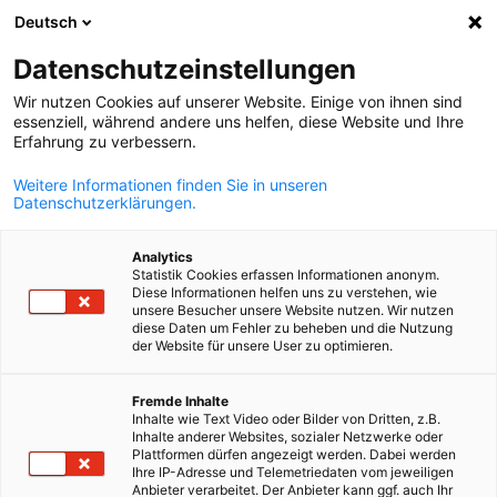
Deutsch
Suche öffnen
Navi
Ein
Datenschutzeinstellungen
Wir nutzen Cookies auf unserer Website. Einige von ihnen sind
essenziell, während andere uns helfen, diese Website und Ihre
Erfahrung zu verbessern.
Weitere Informationen finden Sie in unseren
Datenschutzerklärungen.
Analytics
Statistik Cookies erfassen Informationen anonym.
Diese Informationen helfen uns zu verstehen, wie
iStock / DjelicS
unsere Besucher unsere Website nutzen. Wir nutzen
Mitarbeiterentsendung
diese Daten um Fehler zu beheben und die Nutzung
der Website für unsere User zu optimieren.
German
Fremde Inhalte
Bei Entsendung von Mitarbeitern nach Belgien oder Luxembur
Inhalte wie Text Video oder Bilder von Dritten, z.B.
oder bei Geschäftsreisen gelten bestimmte gesetzliche
Inhalte anderer Websites, sozialer Netzwerke oder
Plattformen dürfen angezeigt werden. Dabei werden
Bestimmung und Meldepflichten. AHK debelux hilft Ihnen bei d
Ihre IP-Adresse und Telemetriedaten vom jeweiligen
Abwicklung der notwendigen Schritte, z. B. mit dem A1-Formula
Anbieter verarbeitet. Der Anbieter kann ggf. auch Ihr