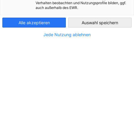
Verhalten beobachten und Nutzungsprofile bilden, ggf.
auch außerhalb des EWR.
Luxembourg
Alle akzeptieren
Auswahl speichern
Jede Nutzung ablehnen
Sie suchen neue Geschäftspartner? Auf der Liste der AHK
debelux-Mitglieder in Deutschland, Belgien und Luxemburg
finden Sie rund 700 Unternehmen, darunter internationale
Konzerne sowie kleine und mittelständische Unternehmen,
die in vielfältigen Branchen tätig sind.
Filter und Sortierung anzeigen
Filteroptionen wurden erfolgreich aktualisiert