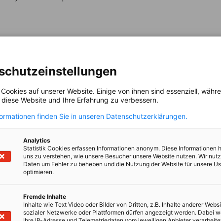
schutzeinstellungen
 Cookies auf unserer Website. Einige von ihnen sind essenziell, wäh
, diese Website und Ihre Erfahrung zu verbessern.
formationen finden Sie in unseren Datenschutzerklärungen.
Analytics
Statistik Cookies erfassen Informationen anonym. Diese Informationen 
uns zu verstehen, wie unsere Besucher unsere Website nutzen. Wir nut
Daten um Fehler zu beheben und die Nutzung der Website für unsere Us
optimieren.
Fremde Inhalte
Inhalte wie Text Video oder Bilder von Dritten, z.B. Inhalte anderer Websi
sozialer Netzwerke oder Plattformen dürfen angezeigt werden. Dabei 
Ihre IP-Adresse und Telemetriedaten vom jeweiligen Anbieter verarbeite