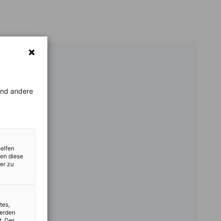
rend andere
helfen
zen diese
er zu
tes,
werden
t. Der