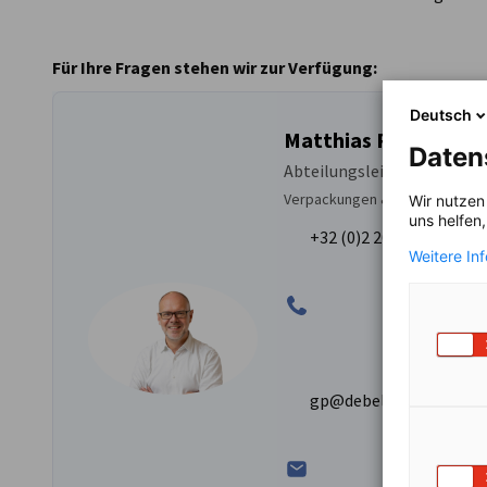
Für Ihre Fragen stehen wir zur Verfügung:
Deutsch
Matthias Popp
Daten
Abteilungsleiter
Verpackungen & WEEE
Wir nutzen
uns helfen
+32 (0)2 204 01 89
Weitere In
gp@debelux.org