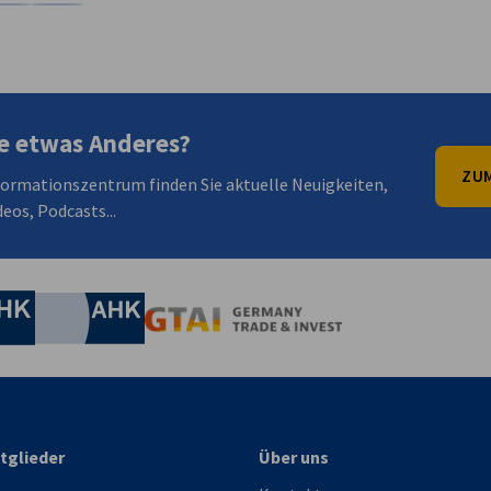
en
en
 Xing teilen
Kopiere URL zum Clipboard
e etwas Anderes?
ZUM
formationszentrum finden Sie aktuelle Neuigkeiten,
eos, Podcasts...
irtschaft und Energie
Industrie- und Handelskammer
Industrie- und Handelskammer
AHK.de
Germany Trade & In
tglieder
Über uns