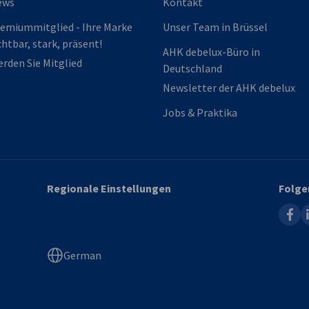
ews
Kontakt
emiummitglied - Ihre Marke
Unser Team in Brüssel
chtbar, stark, präsent!
AHK debelux-Büro in
rden Sie Mitglied
Deutschland
Newsletter der AHK debelux
Jobs & Praktika
Regionale Einstellungen
Folge
faceb
l
German