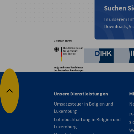
Suchen Si
In unserem In
Downloads, Vid
Partner
Bundesministerium für W
Deutsche 
Unsere Dienstleistungen
Mi
Nach oben
Umsatzsteuer in Belgien und
N
Luxemburg
Pr
Lohnbuchhaltung in Belgien und
si
Luxemburg
We