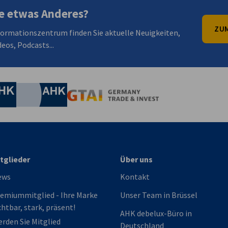
e etwas Anderes?
ZUM
formationszentrum finden Sie aktuelle Neuigkeiten,
eos, Podcasts...
irtschaft und Energie
Industrie- und Handelskammer
Industrie- und Handelskammer
AHK.de
Germany Trade & In
tglieder
Über uns
ews
Kontakt
emiummitglied - Ihre Marke
Unser Team in Brüssel
chtbar, stark, präsent!
AHK debelux-Büro in
rden Sie Mitglied
Deutschland