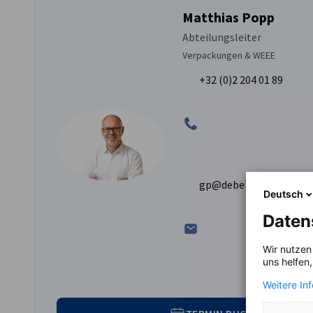
Matthias Popp
Abteilungsleiter
Verpackungen & WEEE
+32 (0)2 204 01 89
gp@debelux.org
Deutsch
Daten
Wir nutzen
uns helfen
Weitere In