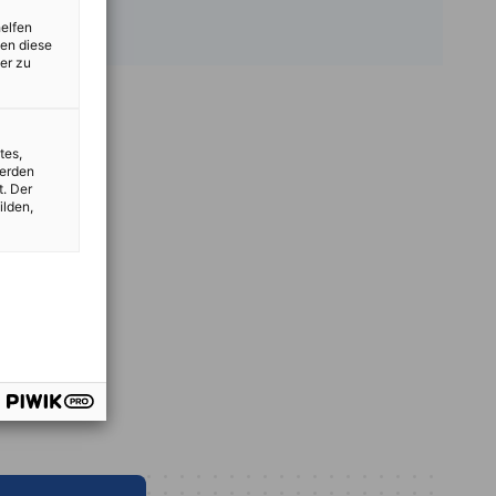
helfen
zen diese
er zu
tes,
werden
t. Der
ilden,