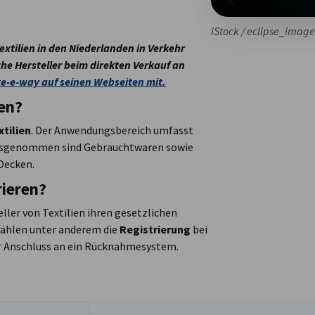
iStock / eclipse_image
extilien in den Niederlanden in Verkehr
che Hersteller beim direkten Verkauf an
ake-e-way auf seinen Webseiten mit.
fen?
tilien
. Der Anwendungsbereich umfasst
 Ausgenommen sind Gebrauchtwaren sowie
 Decken.
rieren?
er von Textilien ihren gesetzlichen
ählen unter anderem die
Registrierung
bei
er Anschluss an ein Rücknahmesystem.