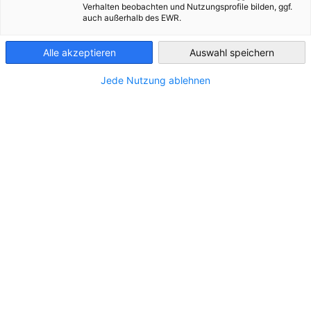
Verhalten beobachten und Nutzungsprofile bilden, ggf.
auch außerhalb des EWR.
Luxembourg
Der Optimismus kehrt zurück in die belgische
Unternehmenswelt, das Geschäftsbarometer zeigt einen
Alle akzeptieren
Auswahl speichern
Aufwärtstrend.
Jede Nutzung ablehnen
Das Konjunkturbarometer in
Belgien steigt
Die belgischen Wirtschaftsführer sehen mehrheitlich
Anzeichen für eine Verbesserung ihrer Geschäftsaktivitäten
im August,
das meldet die Belgischen Nationalbank (BNB)
auf ihrer Website.
Das Geschäftsklima erholte sich im August nach dem
Rückgang im Vormonat, laut der Unternehmensbefragung.
Vor allem im verarbeitenden Gewerbe und im Baugewerbe
verbesserte sich das Konjunkturklima. Es schwächte jedoch
im Handel und im Bereich der unternehmensbezogenen
Dienstleistungen leicht ab.