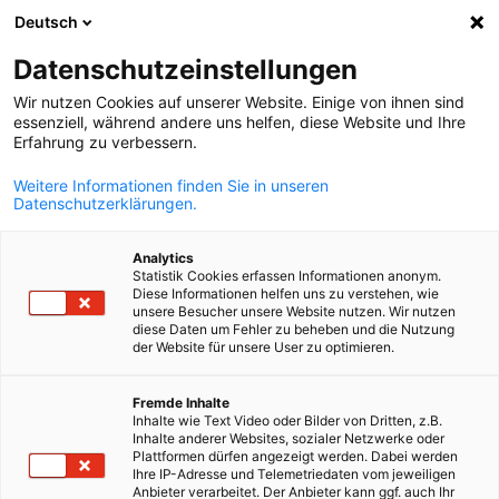
Deutsch
Suche öffnen
Navi
Ein
Datenschutzeinstellungen
Wir nutzen Cookies auf unserer Website. Einige von ihnen sind
essenziell, während andere uns helfen, diese Website und Ihre
Erfahrung zu verbessern.
Weitere Informationen finden Sie in unseren
Datenschutzerklärungen.
Analytics
Statistik Cookies erfassen Informationen anonym.
Diese Informationen helfen uns zu verstehen, wie
iStock / Wirestock
unsere Besucher unsere Website nutzen. Wir nutzen
diese Daten um Fehler zu beheben und die Nutzung
News
26/08/2025
der Website für unsere User zu optimieren.
Umfrage: Belgische
German
Fremde Inhalte
Inhalte wie Text Video oder Bilder von Dritten, z.B.
Wirtschaftsführer sehen
Inhalte anderer Websites, sozialer Netzwerke oder
Plattformen dürfen angezeigt werden. Dabei werden
Anzeichen für Verbesserung
Ihre IP-Adresse und Telemetriedaten vom jeweiligen
Anbieter verarbeitet. Der Anbieter kann ggf. auch Ihr