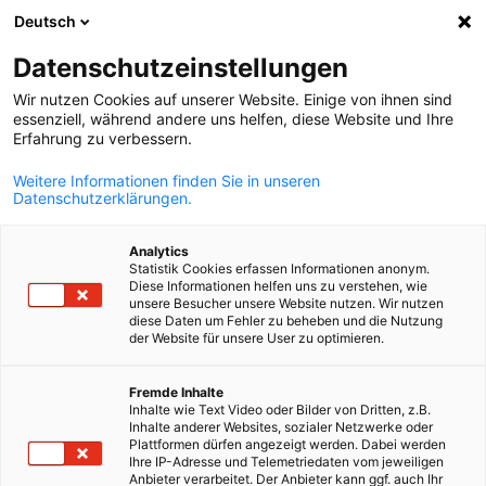
Deutsch
Suche öffnen
Navi
Ein
Datenschutzeinstellungen
Wir nutzen Cookies auf unserer Website. Einige von ihnen sind
essenziell, während andere uns helfen, diese Website und Ihre
Erfahrung zu verbessern.
Weitere Informationen finden Sie in unseren
Datenschutzerklärungen.
Analytics
Statistik Cookies erfassen Informationen anonym.
Diese Informationen helfen uns zu verstehen, wie
iStock / lemono
unsere Besucher unsere Website nutzen. Wir nutzen
diese Daten um Fehler zu beheben und die Nutzung
News
27/06/2024
der Website für unsere User zu optimieren.
AHK debelux hat eine neue
German
Fremde Inhalte
Inhalte wie Text Video oder Bilder von Dritten, z.B.
Satzung
Inhalte anderer Websites, sozialer Netzwerke oder
Plattformen dürfen angezeigt werden. Dabei werden
Ihre IP-Adresse und Telemetriedaten vom jeweiligen
Anbieter verarbeitet. Der Anbieter kann ggf. auch Ihr