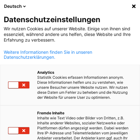
Deutsch
Suche öffnen
Navi
Ein
Datenschutzeinstellungen
Wir nutzen Cookies auf unserer Website. Einige von ihnen sind
essenziell, während andere uns helfen, diese Website und Ihre
Erfahrung zu verbessern.
Weitere Informationen finden Sie in unseren
Datenschutzerklärungen.
Analytics
Statistik Cookies erfassen Informationen anonym.
Diese Informationen helfen uns zu verstehen, wie
iStock / andrei_r
unsere Besucher unsere Website nutzen. Wir nutzen
Unternehmenssteuer in Belgie
diese Daten um Fehler zu beheben und die Nutzung
der Website für unsere User zu optimieren.
German
Fremde Inhalte
AHK debelux kümmert sich um Ihre in Belgien fällige
Inhalte wie Text Video oder Bilder von Dritten, z.B.
Körperschaftssteuer. Wir bieten einen umfassenden Service für
Inhalte anderer Websites, sozialer Netzwerke oder
Plattformen dürfen angezeigt werden. Dabei werden
Ihre Meldepflichten bei den dort ansässigen Behörden.
Ihre IP-Adresse und Telemetriedaten vom jeweiligen
Anbieter verarbeitet. Der Anbieter kann ggf. auch Ihr