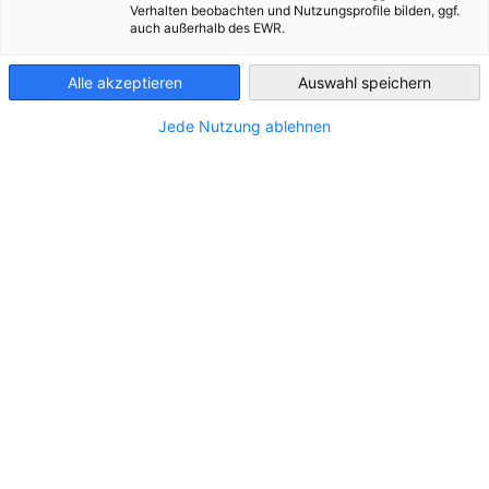
Verhalten beobachten und Nutzungsprofile bilden, ggf.
Die Mitglieder im AHK debelux-Verwaltungsrat leiten
auch außerhalb des EWR.
Luxembourg
Unternehmen aus verschiedenen Branchen und sind in
Belgien, Deutschland oder Luxemburg ansässig. Sie
Alle akzeptieren
Auswahl speichern
repräsentieren unsere breite Palette an
Jede Nutzung ablehnen
Mitgliedsunternehmen, die sowohl aus Dienstleistern als
auch Industrie besteht.