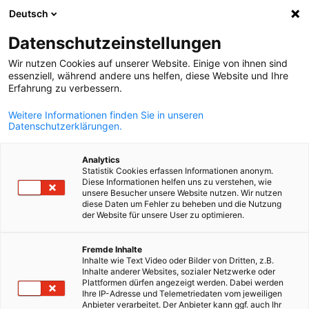
Deutsch
Suche öffnen
Navi
Ein
Datenschutzeinstellungen
Wir nutzen Cookies auf unserer Website. Einige von ihnen sind
essenziell, während andere uns helfen, diese Website und Ihre
Erfahrung zu verbessern.
Weitere Informationen finden Sie in unseren
Datenschutzerklärungen.
Analytics
Statistik Cookies erfassen Informationen anonym.
Diese Informationen helfen uns zu verstehen, wie
Verwaltungsrat
unsere Besucher unsere Website nutzen. Wir nutzen
diese Daten um Fehler zu beheben und die Nutzung
der Website für unsere User zu optimieren.
Der Verwaltungsrat der AHK debelux trifft sich drei Mal im Jahr.
German
Fremde Inhalte
Seine belgischen, luxemburgischen und deutschen Mitglieder
Inhalte wie Text Video oder Bilder von Dritten, z.B.
werden von der Mitgliederversammlung gewählt. Das Mandat
Inhalte anderer Websites, sozialer Netzwerke oder
Plattformen dürfen angezeigt werden. Dabei werden
dauert vier Jahre. Die Aufgaben des Gremiums bestehen aus der
Ihre IP-Adresse und Telemetriedaten vom jeweiligen
Verwaltung der Kammer und ihre Vertretung nach außen.
Anbieter verarbeitet. Der Anbieter kann ggf. auch Ihr