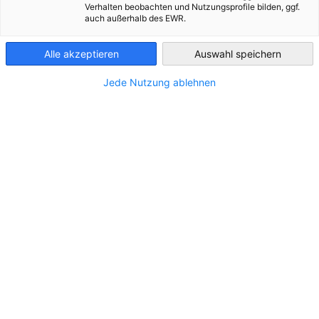
Verhalten beobachten und Nutzungsprofile bilden, ggf.
Luxembourg
auch außerhalb des EWR.
Alle akzeptieren
Auswahl speichern
Jede Nutzung ablehnen
Energietransitie: Duitse bedrijven merken
negatieve gevolgen
NIEUWS
De huidige energietransitiebarometer van de Duitse
kamers van koophandel en industrie laat zien dat
onzekerheden en kosten veel bedrijven parten