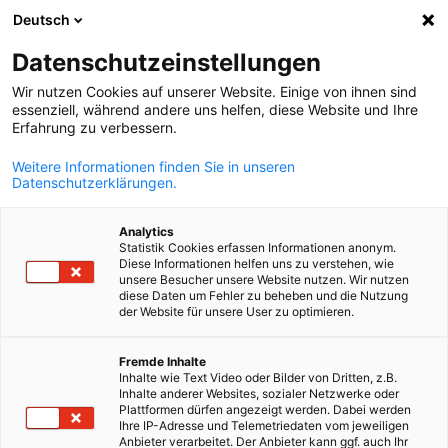
Deutsch
Open zoekopd
Navi
Voo
Nieuws
Datenschutzeinstellungen
Wir nutzen Cookies auf unserer Website. Einige von ihnen sind
Blijf op de hoogte met nieuws van AHK debelux! Onze
essenziell, während andere uns helfen, diese Website und Ihre
Erfahrung zu verbessern.
Kamer van Koophandel informeert u over nieuwe
regelgeving op het gebied van arbeidsrecht, btw,
Weitere Informationen finden Sie in unseren
Datenschutzerklärungen.
verpakkingsrecht en elektrotechnisch recht in Duitsland,
België en Luxemburg. U kunt ook meer te weten komen
Analytics
over trends op de Duitse markt in onze publicaties.
Statistik Cookies erfassen Informationen anonym.
Diese Informationen helfen uns zu verstehen, wie
unsere Besucher unsere Website nutzen. Wir nutzen
diese Daten um Fehler zu beheben und die Nutzung
der Website für unsere User zu optimieren.
Dutch
Filters en sorteren weergeven
Fremde Inhalte
Filteropties succesvol bijgewerkt
Inhalte wie Text Video oder Bilder von Dritten, z.B.
Inhalte anderer Websites, sozialer Netzwerke oder
Plattformen dürfen angezeigt werden. Dabei werden
Ihre IP-Adresse und Telemetriedaten vom jeweiligen
Anbieter verarbeitet. Der Anbieter kann ggf. auch Ihr