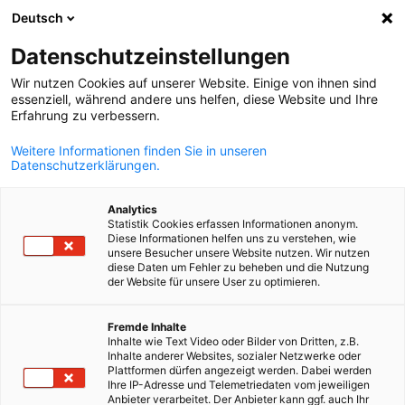
Deutsch
Open zoekopd
Navi
Voo
Datenschutzeinstellungen
Wir nutzen Cookies auf unserer Website. Einige von ihnen sind
essenziell, während andere uns helfen, diese Website und Ihre
Erfahrung zu verbessern.
Weitere Informationen finden Sie in unseren
Datenschutzerklärungen.
Analytics
Statistik Cookies erfassen Informationen anonym.
Diese Informationen helfen uns zu verstehen, wie
De Duitse markt
unsere Besucher unsere Website nutzen. Wir nutzen
diese Daten um Fehler zu beheben und die Nutzung
der Website für unsere User zu optimieren.
Dutch
Exporteren of investeren naar Duitsland? Een verstandige keuz
Fremde Inhalte
Met ongeveer 83 miljoen inwoners, een hoge koopkracht en
Inhalte wie Text Video oder Bilder von Dritten, z.B.
gunstige vestigingsvoorwaarden is Duitsland een aantrekkelijk
Inhalte anderer Websites, sozialer Netzwerke oder
Plattformen dürfen angezeigt werden. Dabei werden
markt voor Belgische bedrijven.
Ihre IP-Adresse und Telemetriedaten vom jeweiligen
Anbieter verarbeitet. Der Anbieter kann ggf. auch Ihr