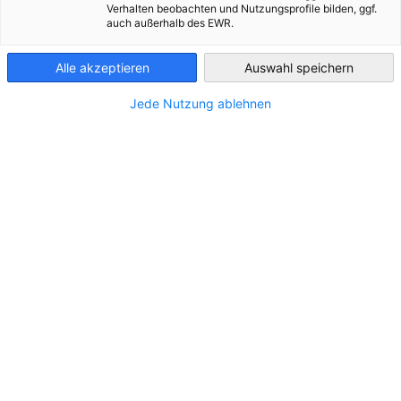
De Duitse markt
Verhalten beobachten und Nutzungsprofile bilden, ggf.
Luxembourg
auch außerhalb des EWR.
Duitsland is de belangrijkste exportmarkt van België. Meer
dan 400 Belgische bedrijven investeren jaarlijks meer dan 16
Alle akzeptieren
Auswahl speichern
miljoen euro in de Duitse economie. Ontdek deze markt!
Jede Nutzung ablehnen
Met een bruto binnenlands product van meer dan 3000
miljard euro is Duitsland de grootste economie van Europa
en de vierde grootste wereldwijd. De Duitse economie steunt
in grote mate op een sterk exportbeleid, wat haar zeer
aantrekkelijk maakt voor buitenlandse investeerders.
De Duitse economie
Heel wat factoren dragen bij tot de aantrekkelijkheid van