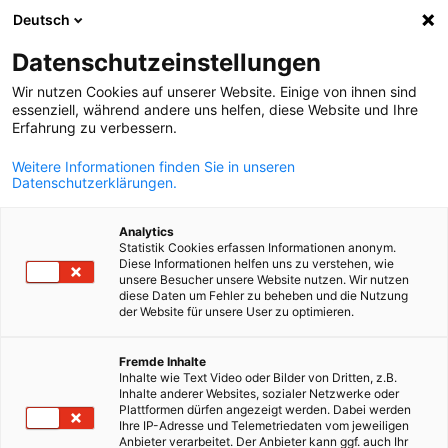
Deutsch
Ouvrir la rech
Navi
Fer
Datenschutzeinstellungen
Wir nutzen Cookies auf unserer Website. Einige von ihnen sind
essenziell, während andere uns helfen, diese Website und Ihre
Erfahrung zu verbessern.
Weitere Informationen finden Sie in unseren
Datenschutzerklärungen.
Analytics
Statistik Cookies erfassen Informationen anonym.
Diese Informationen helfen uns zu verstehen, wie
iStock / Pekic
unsere Besucher unsere Website nutzen. Wir nutzen
Stage dans le département
diese Daten um Fehler zu beheben und die Nutzung
der Website für unsere User zu optimieren.
French
Entrée sur le marché
Fremde Inhalte
Inhalte wie Text Video oder Bilder von Dritten, z.B.
Inhalte anderer Websites, sozialer Netzwerke oder
Vous avez un très bon niveau d’allemand et/ou avez des
Plattformen dürfen angezeigt werden. Dabei werden
connaissances en néerlandais ? Vous êtes intéressé par les
Ihre IP-Adresse und Telemetriedaten vom jeweiligen
Anbieter verarbeitet. Der Anbieter kann ggf. auch Ihr