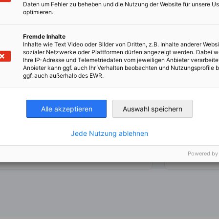
Daten um Fehler zu beheben und die Nutzung der Website für unsere Us
Domiciliation d'entreprise en
Placement
optimieren.
Allemagne
Allemagn
Fremde Inhalte
ous souhaitez la domiciliation de votre
AHK debelux 
Inhalte wie Text Video oder Bilder von Dritten, z.B. Inhalte anderer Websi
sozialer Netzwerke oder Plattformen dürfen angezeigt werden. Dabei 
entreprise en Allemagne ? L'AHK debelux à
services de 
Ihre IP-Adresse und Telemetriedaten vom jeweiligen Anbieter verarbeite
Cologne vous propose un service adapté à
cherchez à r
Anbieter kann ggf. auch Ihr Verhalten beobachten und Nutzungsprofile b
os besoins avec une adresse postale en
AHK debelux
ggf. auch außerhalb des EWR.
Allemagne.
nombreuses 
placement d
Alle akzeptieren
Auswahl speichern
 plus
Voir plus
Jede Nutzung ablehnen
Powered by