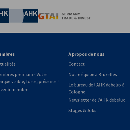
conomie et de l'Ènergie
Chamber of Commerce and Industry
hamber of Commerce and Industry
AHK.de
Germany Trade & In
embres
À propos de nous
tualités
Contact
mbres premium - Votre
Notre équipe à Bruxelles
rque visible, forte, présente !
Le bureau de l'AHK debelux à
evenir membre
Cologne
Newsletter de l'AHK debelux
Stages & Jobs