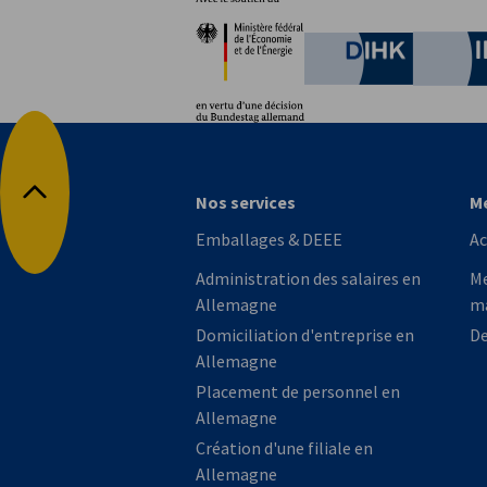
Partenaires
Ministère fédéral de l'È
German C
Nos services
M
Retour en haut
Emballages & DEEE
Ac
Administration des salaires en
Me
Allemagne
ma
Domiciliation d'entreprise en
D
Allemagne
Placement de personnel en
Allemagne
Création d'une filiale en
Allemagne