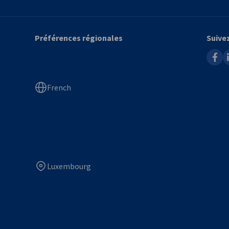
Préférences régionales
Suive
faceb
l
French
Luxembourg