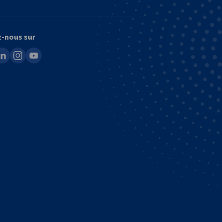
z-nous sur
ook
inkedin
instagram
youtube