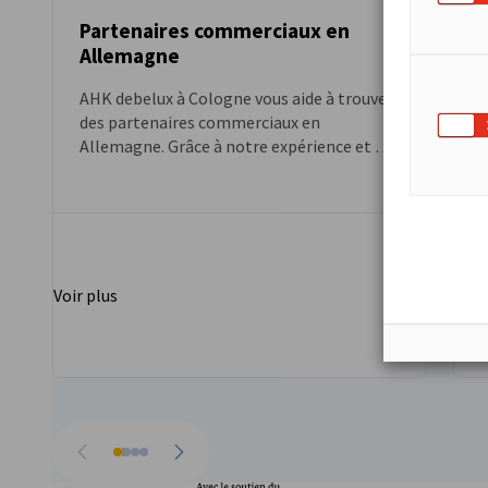
Partenaires commerciaux en
Allemagne
AHK debelux à Cologne vous aide à trouver
V
des partenaires commerciaux en
Allemagne. Grâce à notre expérience et à
notre vaste réseau, nous trouvons les
v
partenaires qui correspondent à vos
objectifs et à vos besoins. C'est ainsi que
vous construisez des relations d'affaires
solides et durables en Allemagne.
Voir plus
Voir
Aller à la page précédente
Passer à la suite