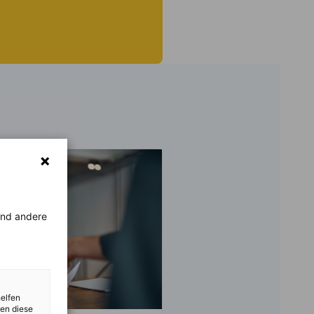
rend andere
helfen
zen diese