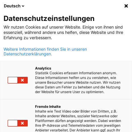
Deutsch
Ouvrir la rech
Navi
Fer
Datenschutzeinstellungen
Wir nutzen Cookies auf unserer Website. Einige von ihnen sind
essenziell, während andere uns helfen, diese Website und Ihre
Erfahrung zu verbessern.
Weitere Informationen finden Sie in unseren
Datenschutzerklärungen.
Analytics
Statistik Cookies erfassen Informationen anonym.
Diese Informationen helfen uns zu verstehen, wie
iStock / Nutthaseth Vanchaichana
unsere Besucher unsere Website nutzen. Wir nutzen
Partenaires commerciaux en
diese Daten um Fehler zu beheben und die Nutzung
der Website für unsere User zu optimieren.
French
Allemagne
Fremde Inhalte
Inhalte wie Text Video oder Bilder von Dritten, z.B.
Inhalte anderer Websites, sozialer Netzwerke oder
AHK debelux à Cologne vous aide à trouver des partenaires
Plattformen dürfen angezeigt werden. Dabei werden
commerciaux en Allemagne. Grâce à notre expérience et à notr
Ihre IP-Adresse und Telemetriedaten vom jeweiligen
Anbieter verarbeitet. Der Anbieter kann ggf. auch Ihr