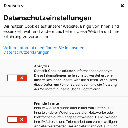
Deutsch
Ouvrir la rech
Navi
Fer
Datenschutzeinstellungen
Wir nutzen Cookies auf unserer Website. Einige von ihnen sind
essenziell, während andere uns helfen, diese Website und Ihre
Erfahrung zu verbessern.
Weitere Informationen finden Sie in unseren
Datenschutzerklärungen.
Analytics
Statistik Cookies erfassen Informationen anonym.
Diese Informationen helfen uns zu verstehen, wie
Messe Berlin GmbH
unsere Besucher unsere Website nutzen. Wir nutzen
diese Daten um Fehler zu beheben und die Nutzung
Event
13/04/2027
der Website für unsere User zu optimieren.
French
Smart Health Europe
Fremde Inhalte
Inhalte wie Text Video oder Bilder von Dritten, z.B.
Inhalte anderer Websites, sozialer Netzwerke oder
Plattformen dürfen angezeigt werden. Dabei werden
13. - 15.04.2027 - Smart Health Europe est un nouveau format
Ihre IP-Adresse und Telemetriedaten vom jeweiligen
international dédié à la santé numérique, lancé par Messe Berli
Anbieter verarbeitet. Der Anbieter kann ggf. auch Ihr