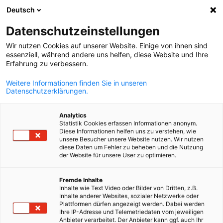
Deutsch
Ouvrir la rech
Navi
Fer
Datenschutzeinstellungen
Wir nutzen Cookies auf unserer Website. Einige von ihnen sind
essenziell, während andere uns helfen, diese Website und Ihre
Erfahrung zu verbessern.
Weitere Informationen finden Sie in unseren
Datenschutzerklärungen.
Analytics
Statistik Cookies erfassen Informationen anonym.
Diese Informationen helfen uns zu verstehen, wie
iStock / kickers
unsere Besucher unsere Website nutzen. Wir nutzen
diese Daten um Fehler zu beheben und die Nutzung
News
13/08/2024
der Website für unsere User zu optimieren.
French
L'Autriche introduit la consign
Fremde Inhalte
Inhalte wie Text Video oder Bilder von Dritten, z.B.
à usage unique à partir de 202
Inhalte anderer Websites, sozialer Netzwerke oder
Plattformen dürfen angezeigt werden. Dabei werden
Ihre IP-Adresse und Telemetriedaten vom jeweiligen
Anbieter verarbeitet. Der Anbieter kann ggf. auch Ihr