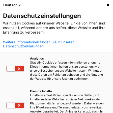
Deutsch
Suche öffnen
Navi
Ein
Datenschutzeinstellungen
Wir nutzen Cookies auf unserer Website. Einige von ihnen sind
essenziell, während andere uns helfen, diese Website und Ihre
Erfahrung zu verbessern.
Weitere Informationen finden Sie in unseren
Datenschutzerklärungen.
Analytics
Statistik Cookies erfassen Informationen anonym.
Diese Informationen helfen uns zu verstehen, wie
iStock / JaCZhou
unsere Besucher unsere Website nutzen. Wir nutzen
diese Daten um Fehler zu beheben und die Nutzung
Event
04/11/2025
der Website für unsere User zu optimieren.
Insider Talk: Aktuelle
German
Fremde Inhalte
Inhalte wie Text Video oder Bilder von Dritten, z.B.
Entwicklungen am japanische
Inhalte anderer Websites, sozialer Netzwerke oder
Plattformen dürfen angezeigt werden. Dabei werden
Markt
Ihre IP-Adresse und Telemetriedaten vom jeweiligen
Anbieter verarbeitet. Der Anbieter kann ggf. auch Ihr