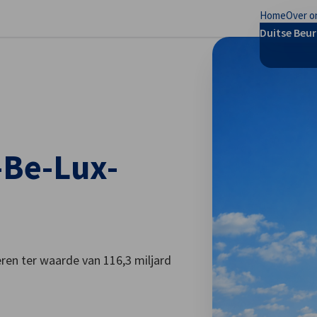
Home
Over o
rkeuren sluiten
Duitse Beu
-Be-Lux-
eren ter waarde van 116,3 miljard