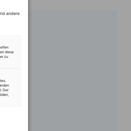
rend andere
helfen
zen diese
er zu
tes,
werden
t. Der
ilden,