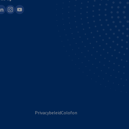
ook
inkedin
instagram
youtube
Privacybeleid
Colofon