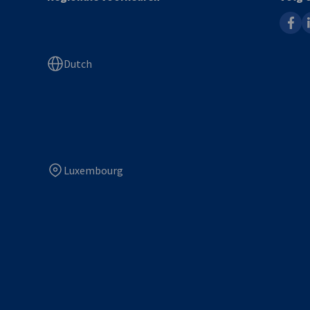
faceb
l
Dutch
Luxembourg