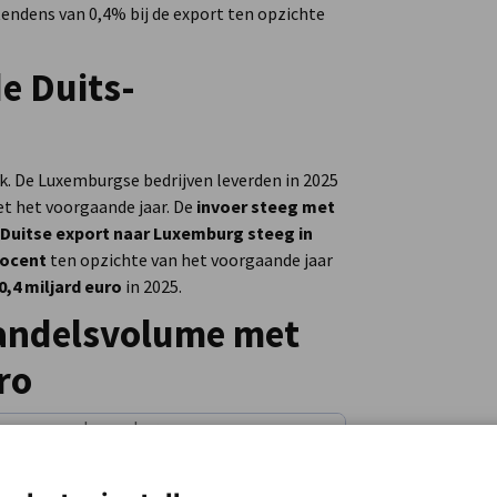
 tendens van 0,4% bij de export ten opzichte
de Duits-
. De Luxemburgse bedrijven leverden in 2025
et het voorgaande jaar. De
invoer steeg met
Duitse export naar Luxemburg steeg in
rocent
ten opzichte van het voorgaande jaar
,4 miljard euro
in 2025.
handelsvolume met
ro
Luxemburg
10.093.676
10.418.560