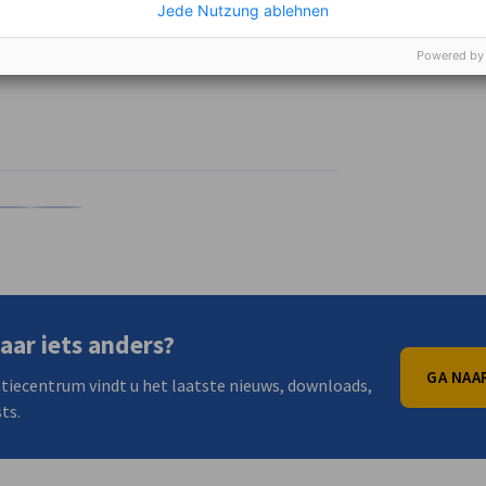
Jede Nutzung ablehnen
Powered by
n
X
len op Xing
URL kopiëren naar klembord
aar iets anders?
GA NAA
tiecentrum vindt u het laatste nieuws, downloads,
ts.
nomic Affairs and Energy