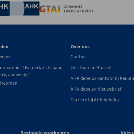
Chamber of Commerce and Industry
hamber of Commerce and Industry
AHK.de
Germany Trade & In
eden
Over ons
ieuws
Contact
emiumlid - Uw merk zichtbaar,
Ons team in Brussel
erk, aanwezig!
AHK debelux kantoor in Keulen
d worden
AHK debelux Nieuwsbrief
Carrière bij AHK debelux
Regionale voorkeuren
Volg 