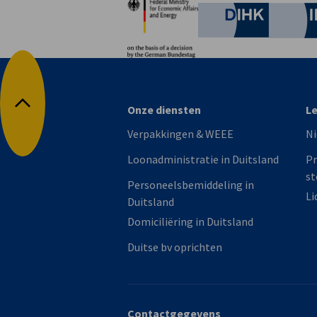
German C
Onze diensten
L
Terug naar boven
Verpakkingen & WEEE
N
Loonadministratie in Duitsland
Pr
st
Personeelsbemiddeling in
Li
Duitsland
Domiciliëring in Duitsland
Duitse bv oprichten
Contactgegevens