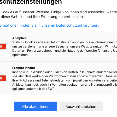
schutzeinstellungen
 Cookies auf unserer Website. Einige von ihnen sind essenziell, wäh
, diese Website und Ihre Erfahrung zu verbessern.
formationen finden Sie in unseren Datenschutzerklärungen.
tie & PR
Analytics
Statistik Cookies erfassen Informationen anonym. Diese Informationen 
uns zu verstehen, wie unsere Besucher unsere Website nutzen. Wir nut
Daten um Fehler zu beheben und die Nutzung der Website für unsere Us
optimieren.
Fremde Inhalte
Inhalte wie Text Video oder Bilder von Dritten, z.B. Inhalte anderer Websi
sozialer Netzwerke oder Plattformen dürfen angezeigt werden. Dabei 
Ihre IP-Adresse und Telemetriedaten vom jeweiligen Anbieter verarbeite
Anbieter kann ggf. auch Ihr Verhalten beobachten und Nutzungsprofile b
ggf. auch außerhalb des EWR.
Alle akzeptieren
Auswahl speichern