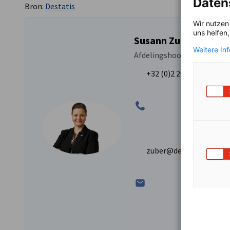
Daten
Bron:
Destatis
Wir nutzen
uns helfen
Susann Zuber
Weitere In
Afdelingshoofd Communica
+32 (0)2 204 01 83
zuber@debelux.org