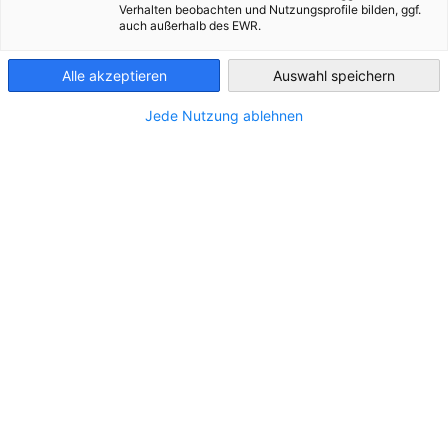
Verhalten beobachten und Nutzungsprofile bilden, ggf.
auch außerhalb des EWR.
Luxembourg
En rapport avec Vidéos
Alle akzeptieren
Auswahl speichern
Jede Nutzung ablehnen
TOUTES LES VIDÉOS
EVÉNEMENT POUR LES MEMBRES
Célébration du 130e anniversaire - le film :