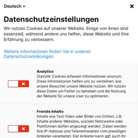
Deutsch
Ouvrir la rech
Navi
Fer
Actualités:
Vidéos
Datenschutzeinstellungen
Wir nutzen Cookies auf unserer Website. Einige von ihnen sind
Tenez-vous au courant des actualités de l'AHK debelux.
essenziell, während andere uns helfen, diese Website und Ihre
Erfahrung zu verbessern.
Notre chambre de commerce vous informe entre autres s
les nouvelles réglementations en matière de droit du
Weitere Informationen finden Sie in unseren
Datenschutzerklärungen.
travail, de TVA, de loi sur les emballages et de loi sur les
équipements électriques en Allemagne, en Belgique et au
Analytics
Luxembourg. En outre, vous en apprendrez plus sur les
Statistik Cookies erfassen Informationen anonym.
Diese Informationen helfen uns zu verstehen, wie
tendances des marchés en Allemagne dans nos
unsere Besucher unsere Website nutzen. Wir nutzen
publications.
diese Daten um Fehler zu beheben und die Nutzung
der Website für unsere User zu optimieren.
French
Fremde Inhalte
Inhalte wie Text Video oder Bilder von Dritten, z.B.
Inhalte anderer Websites, sozialer Netzwerke oder
Plattformen dürfen angezeigt werden. Dabei werden
Afficher les filtres et le tri
Les options de filtrage ont été mises à jour avec succès
Ihre IP-Adresse und Telemetriedaten vom jeweiligen
Anbieter verarbeitet. Der Anbieter kann ggf. auch Ihr