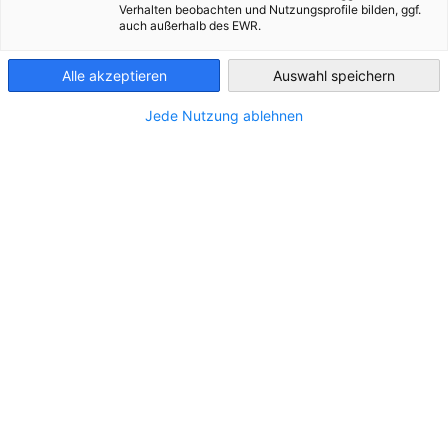
Verhalten beobachten und Nutzungsprofile bilden, ggf.
auch außerhalb des EWR.
Luxembourg
Im Zusammenhang mit Neuigkeiten
Alle akzeptieren
Auswahl speichern
ALLE NEUIGKEITEN
AHK NEWS
DIENSTLEISTUNGEN
INDUSTRIE
ME
Jede Nutzung ablehnen
Umfrage: Belgische Wirtschaftsführer sehen
Anzeichen für Verbesserung