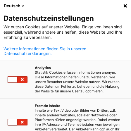
Deutsch
Suche öffnen
Navi
Ein
News:
Neuigkeiten
Datenschutzeinstellungen
Wir nutzen Cookies auf unserer Website. Einige von ihnen sind
Bleiben Sie auf dem Laufenden am belgischen und
essenziell, während andere uns helfen, diese Website und Ihre
Erfahrung zu verbessern.
luxemburgischen Markt mit AHK debelux! Unsere
Handelskammer informiert Sie u. a. zu neuen Regelungen 
Weitere Informationen finden Sie in unseren
Datenschutzerklärungen.
Arbeitsrecht, Mehrwertsteuer, Verpackungsgesetz und
WEEE in Deutschland, Belgien und Luxemburg. Außerdem
Analytics
erfahren Sie in unseren Publikationen mehr über Trends 
Statistik Cookies erfassen Informationen anonym.
Diese Informationen helfen uns zu verstehen, wie
Markt und Branchen.
unsere Besucher unsere Website nutzen. Wir nutzen
diese Daten um Fehler zu beheben und die Nutzung
der Website für unsere User zu optimieren.
German
Fremde Inhalte
Inhalte wie Text Video oder Bilder von Dritten, z.B.
Filter und Sortierung anzeigen
Inhalte anderer Websites, sozialer Netzwerke oder
Filteroptionen wurden erfolgreich aktualisiert
Plattformen dürfen angezeigt werden. Dabei werden
Ihre IP-Adresse und Telemetriedaten vom jeweiligen
Anbieter verarbeitet. Der Anbieter kann ggf. auch Ihr