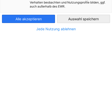
Verhalten beobachten und Nutzungsprofile bilden, ggf.
auch außerhalb des EWR.
Luxembourg
Im Zusammenhang mit Veranstaltungen
Alle akzeptieren
Auswahl speichern
CATEGORY.ALL_EVENT
AHK NEWS
BLOG
DIENSTLEISTUNGEN
INDUS
Jede Nutzung ablehnen
Einwegkunststoffabgabe in Belgien ab 2026