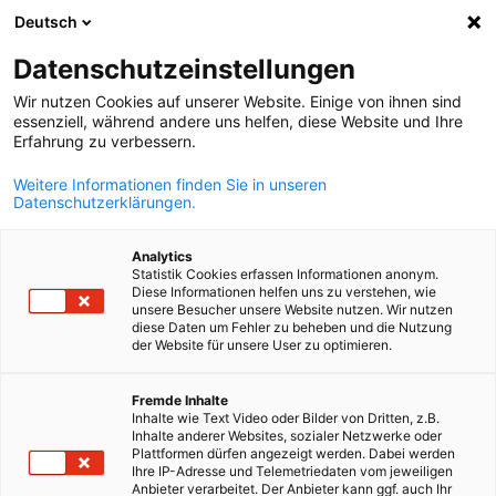
Deutsch
Suche öffnen
Navi
Ein
News:
Veranstaltungen
Datenschutzeinstellungen
Wir nutzen Cookies auf unserer Website. Einige von ihnen sind
Bleiben Sie auf dem Laufenden am belgischen und
essenziell, während andere uns helfen, diese Website und Ihre
Erfahrung zu verbessern.
luxemburgischen Markt mit AHK debelux! Unsere
Handelskammer informiert Sie u. a. zu neuen Regelungen 
Weitere Informationen finden Sie in unseren
Datenschutzerklärungen.
Arbeitsrecht, Mehrwertsteuer, Verpackungsgesetz und
WEEE in Deutschland, Belgien und Luxemburg. Außerdem
Analytics
erfahren Sie in unseren Publikationen mehr über Trends 
Statistik Cookies erfassen Informationen anonym.
Diese Informationen helfen uns zu verstehen, wie
Markt und Branchen.
unsere Besucher unsere Website nutzen. Wir nutzen
diese Daten um Fehler zu beheben und die Nutzung
der Website für unsere User zu optimieren.
German
Fremde Inhalte
Inhalte wie Text Video oder Bilder von Dritten, z.B.
Filter und Sortierung anzeigen
Inhalte anderer Websites, sozialer Netzwerke oder
Filteroptionen wurden erfolgreich aktualisiert
Plattformen dürfen angezeigt werden. Dabei werden
Ihre IP-Adresse und Telemetriedaten vom jeweiligen
Anbieter verarbeitet. Der Anbieter kann ggf. auch Ihr