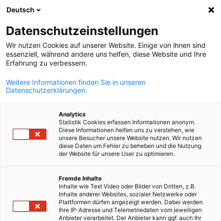
Deutsch
Suche öffnen
Navi
Ein
News:
Veranstaltungen
Datenschutzeinstellungen
Wir nutzen Cookies auf unserer Website. Einige von ihnen sind
Bleiben Sie auf dem Laufenden am belgischen und
essenziell, während andere uns helfen, diese Website und Ihre
Erfahrung zu verbessern.
luxemburgischen Markt mit AHK debelux! Unsere
Handelskammer informiert Sie u. a. zu neuen Regelungen 
Weitere Informationen finden Sie in unseren
Datenschutzerklärungen.
Arbeitsrecht, Mehrwertsteuer, Verpackungsgesetz und
WEEE in Deutschland, Belgien und Luxemburg. Außerdem
Analytics
erfahren Sie in unseren Publikationen mehr über Trends 
Statistik Cookies erfassen Informationen anonym.
Diese Informationen helfen uns zu verstehen, wie
Markt und Branchen.
unsere Besucher unsere Website nutzen. Wir nutzen
diese Daten um Fehler zu beheben und die Nutzung
der Website für unsere User zu optimieren.
German
Fremde Inhalte
Inhalte wie Text Video oder Bilder von Dritten, z.B.
Filter und Sortierung anzeigen
Inhalte anderer Websites, sozialer Netzwerke oder
Filteroptionen wurden erfolgreich aktualisiert
Plattformen dürfen angezeigt werden. Dabei werden
Ihre IP-Adresse und Telemetriedaten vom jeweiligen
Anbieter verarbeitet. Der Anbieter kann ggf. auch Ihr