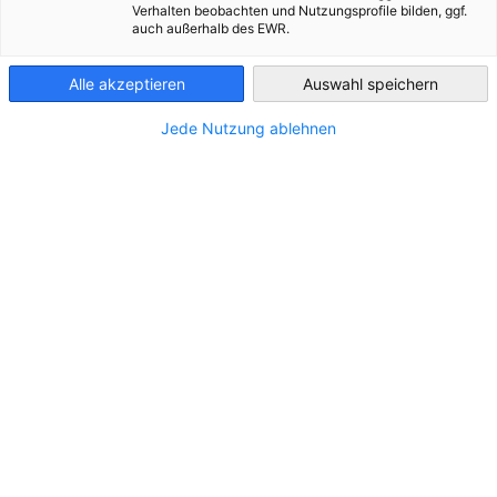
Verhalten beobachten und Nutzungsprofile bilden, ggf.
auch außerhalb des EWR.
Luxembourg
Im Zusammenhang mit Veranstaltungen
Alle akzeptieren
Auswahl speichern
CATEGORY.ALL_EVENT
AHK NEWS
BLOG
DIENSTLEISTUNGEN
INDUS
Jede Nutzung ablehnen
Bundestagswahlen in Deutschland: Fristen
und Anträge
NEUIGKEITEN